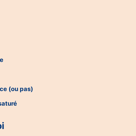
ce
nce (ou pas)
saturé
i