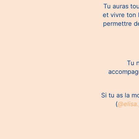
Tu auras tou
et vivre ton
permettre d
Tu n
accompagn
Si tu as la m
(
@elisa