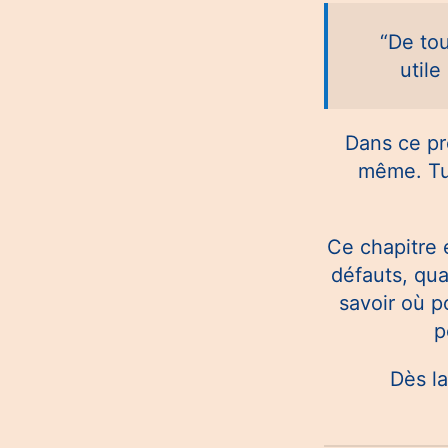
“De tou
utile
Dans ce pr
même. Tu 
Ce chapitre e
défauts, qua
savoir où p
p
Dès la