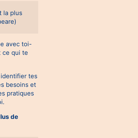
 la plus
peare)
e avec toi-
 ce qui te
identifier tes
es besoins et
es pratiques
i.
lus de